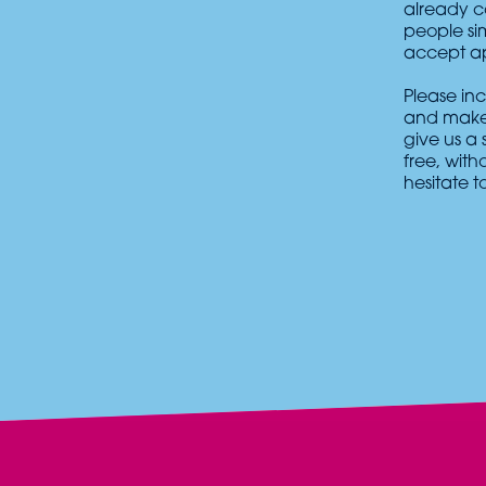
already c
people si
accept app
Please inc
and make 
give us a 
free, with
hesitate 