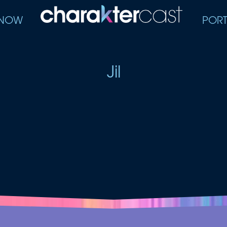
 NOW
PORT
Jil