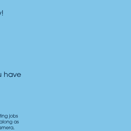
!
u have
ting jobs
along as
camera,