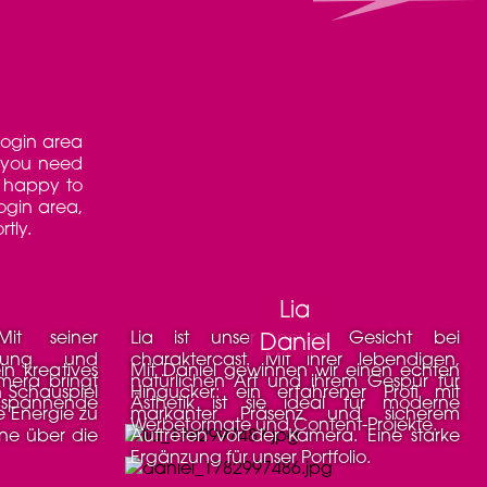
 login area
e you need
 happy to
login area,
rtly.
Lia
Lia ist unser neues Gesicht bei
Daniel
hlung und
charaktercast. Mit ihrer lebendigen,
Mit Daniel gewinnen wir einen echten
mera bringt
natürlichen Art und ihrem Gespür für
n Schauspiel
Hingucker: ein erfahrener Profi mit
r spannende
Ästhetik ist sie ideal für moderne
e Energie zu
markanter Präsenz und sicherem
Werbeformate und Content-Projekte.
ne über die
Auftreten vor der Kamera. Eine starke
Ergänzung für unser Portfolio.