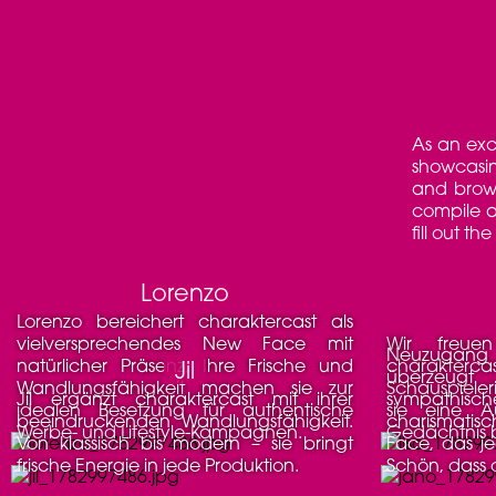
As an excl
showcasin
and brow
compile an
fill out t
Lorenzo
Lorenzo bereichert charaktercast als
vielversprechendes New Face mit
Wir freuen uns über Lisa bei
Neuzugang bei charaktercast: Jano
natürlicher Präsenz. Ihre Frische und
charakterc
Jil
überzeug
Wandlungsfähigkeit machen sie zur
Schauspieler
Jil ergänzt charaktercast mit ihrer
sympathis
idealen Besetzung für authentische
sie eine A
beeindruckenden Wandlungsfähigkeit.
charismatis
Werbe- und Lifestyle-Kampagnen.
Gedächtnis b
Von klassisch bis modern – sie bringt
Face, das j
frische Energie in jede Produktion.
Schön, dass d