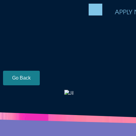
APPLY
Go Back