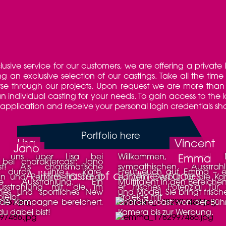
usive service for our customers, we are offering a private
g an exclusive selection of our castings. Take all the tim
se through our projects. Upon request we are more than
 individual casting for your needs. To gain access to the 
he application and receive your personal login credentials sho
Portfolio here
Lisa
Vincent
Jano
Willkommen, Vincent! Mit seiner
Emma
ast! Als charismatische
sympathischen Ausstra
t durch ihre klare,
Freut euch auf Emma – ein kreatives
A little taste of our #newfaces
in und Performerin bringt
echtem Gespür für die Ka
che Ausstrahlung. Ein
Multitalent in den Bereiche
usstrahlung mit, die im
er frisches Potenzial fü
ches und sportliches New
und Model. Sie bringt frisch
leibt.
Projekte mit.
ede Kampagne bereichert.
charaktercast: von der Büh
u dabei bist!
Kamera bis zur Werbung.