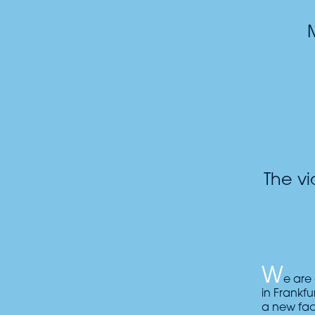
The v
W
e are 
in Frankf
a new face