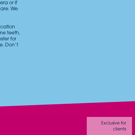
ra or if
 are. We
ication
me teeth,
ster for
me. Don’t
Exclusive for
clients