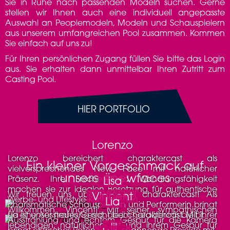
Sie in Ruhe nach passenden Modeln suchen. Gerne
stellen wir Ihnen auch eine individuell angepasste
Auswahl an Peoplemodeln, Modeln und Schauspielern
aus unserem umfangreichen Pool zusammen. Kommen
Sie einfach auf uns zu!
Für Ihren persönlichen Zugang füllen Sie bitte das Login
aus. Sie erhalten dann unmittelbar Ihren Zutritt zum
Casting Pool.
HIER PORTFOLIO
Lorenzo
Lorenzo bereichert charaktercast als
Ein kleiner Vorgeschmack auf
vielversprechendes New Face mit natürlicher
unsere #newfaces
Präsenz. Ihre Frische und Wandlungsfähigkeit
Lisa
machen sie zur idealen Besetzung für authentische
Wir freuen uns über Lisa bei charaktercast! Als
Vincent
Werbe- und Lifestyle-Kampagnen.
Lia
charismatische Schauspielerin und Performerin bringt
Willkommen, Vincent! Mit seiner sympathischen
sie eine Ausstrahlung mit, die im Gedächtnis bleibt.
Lia ist unser neues Gesicht bei charaktercast. Mit ihrer
Ausstrahlung und echtem Gespür für die Kamera
lebendigen, natürlichen Art und ihrem Gespür für
Jil